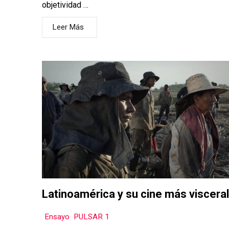
objetividad …
Leer Más
Latinoamérica y su cine más viscera
Ensayo
,
PULSAR 1