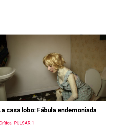
La casa lobo: Fábula endemoniada
Crítica
,
PULSAR 1