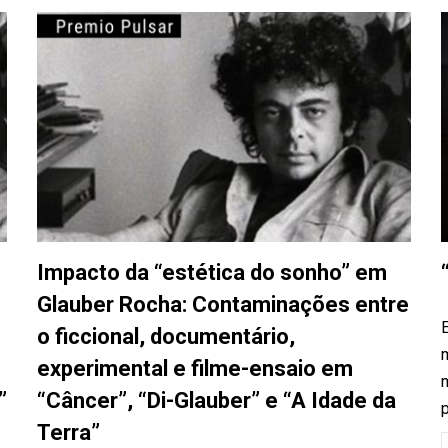
Impacto da “estética do sonho” em
Glauber Rocha: Contaminações entre
E
o ficcional, documentário,
m
experimental e filme-ensaio em
m
”
“Câncer”, “Di-Glauber” e “A Idade da
p
Terra”