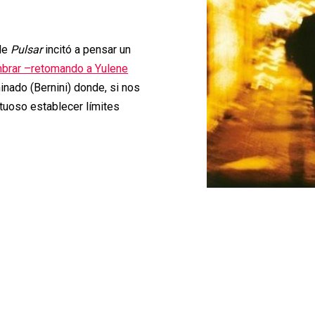
 de
Pulsar
incitó a pensar un
ombrar –retomando a Yulene
inado (Bernini) donde, si nos
ctuoso establecer límites