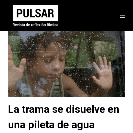
S
a
l
t
a
r
a
l
c
o
n
t
e
La trama se disuelve en
n
i
una pileta de agua
d