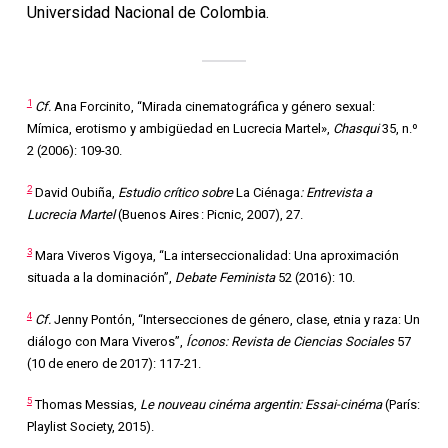
Universidad Nacional de Colombia.
1
Cf.
Ana Forcinito, “Mirada cinematográfica y género sexual:
Mímica, erotismo y ambigüedad en Lucrecia Martel»,
Chasqui
35, n.º
2 (2006): 109-30.
2
David Oubiña,
Estudio crítico sobre
La Ciénaga
: Entrevista a
Lucrecia Martel
(Buenos Aires : Picnic, 2007), 27.
3
Mara Viveros Vigoya, “La interseccionalidad: Una aproximación
situada a la dominación”,
Debate Feminista
52 (2016): 10.
4
Cf.
Jenny Pontón, “Intersecciones de género, clase, etnia y raza: Un
diálogo con Mara Viveros”,
Í
conos: Revista de Ciencias Sociales
57
(10 de enero de 2017): 117-21.
5
Thomas Messias,
Le nouveau cinéma argentin: Essai-cinéma
(París:
Playlist Society, 2015).