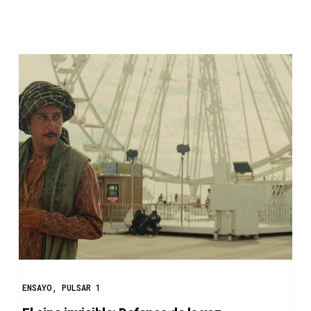
o
ENSAYO
,
PULSAR 1