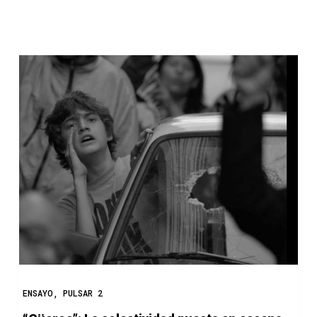
o
ENSAYO
,
PULSAR 2